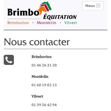
Menu
Brimborion
•
Montéclin
•
Vilvert
Nous contacter
Brimborion
01 46 26 31 20
Montéclin
01 60 19 02 13
Vilvert
01 39 56 42 94